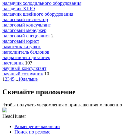
наладчик холодильного оборудования
наладчик ХШО
наладчик швейного оборудования
налоговый инспектор
налоговый консультант
налоговый менеджер
налоговый специалист
2
налоговый юрист
намотчик катушек
наполнитель баллонов
нарративный дизайнер
наставник
107
научный консультант
научный сотрудник
10
1
2
3
4
5
...
10
дальше
Скачайте приложение
Чтобы получать уведомления о приглашениях мгновенно
HeadHunter
Размещение вакансий
Поиск по резюме