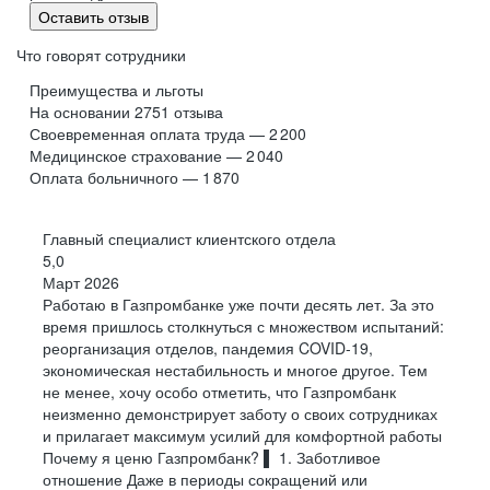
Нам важно, чтобы вы росли
Мы запустили
масштабную программу
перехода
Розничный бизнес
Оставить отзыв
на open-source решения и внутреннюю разработку
вместе с бизнесом наших
Что говорят сотрудники
клиентов
Финансовый менеджер
Преимущества и льготы
Менеджер по продажам
На основании
2751
отзыва
Своевременная оплата труда — 2 200
ЗАДАЧИ С РЕАЛЬНОЙ ПОЛЬЗОЙ
Кассир-операционист
Медицинское страхование — 2 040
ДЛЯ БИЗНЕСА
Начальник/заместитель начальника дополнительного
Оплата больничного — 1 870
Каждый день работаем над тем, что помогает
офиса
компаниям масштабироваться и достигать целей
Главный специалист клиентского отдела
ПОНЯТНАЯ КАРЬЕРНАЯ МОДЕЛЬ
Все вакансии
Разработка
QA
5,0
Смотреть все вакансии
Можно развиваться в клиентской работе,
Март 2026
продажах, работе с партнерами, шаг за шагом
Сопровождение
Администрирование
Аналитика
переходя на новый уровень
Работаю в Газпромбанке уже почти десять лет. За это
время пришлось столкнуться с множеством испытаний:
Кибербезопасность
Премиальный банкинг
реорганизация отделов, пандемия COVID-19,
ЭКСПЕРТИЗА, КОТОРАЯ ПРИНОСИТ
экономическая нестабильность и многое другое. Тем
РЕЗУЛЬТАТ
не менее, хочу особо отметить, что Газпромбанк
Вы погружаетесь в задачи клиентов, понимаете
Ассистент премиального менеджера
специфику бизнеса и предлагаете подходы,
неизменно демонстрирует заботу о своих сотрудниках
которые работают на практике
и прилагает максимум усилий для комфортной работы
Менеджер по премиальному обслуживанию
Почему я ценю Газпромбанк? ▌ 1. Заботливое
Директор по премиальному обслуживанию
ДОХОД, НА КОТОРЫЙ МОЖНО
отношение Даже в периоды сокращений или