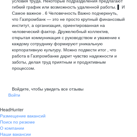
Достигайте результата,
условия труда. Некоторые подразделения предлагают
Management Studio
Bitbucket
ELK
DBeaver
гибкий график или возможность удаленной работы. ▌ И
о комфорте позаботимся мы
OpenShift
и многие другие
TeamCity
Jaeger
Нагрузка
Диаграммы и моделирование
Schema Spy
Самое важное . 6 Человечность Важно подчеркнуть,
Grafana
SonarQube
Смотреть все вакансии
что Газпромбанк — это не просто крупный финансовый
Языки
JMeter
ER-диаграммы
Grafana
Mermaid
Prometheus
институт, а организация, ориентированная на
Gatling
UML
draw.io
человеческий фактор. Дружелюбный коллектив,
Go
Kotlin
Языки и Фреймворки
открытая коммуникация с руководством и уважение к
BPMN
Camunda modeler
Python
Bash
Дистанционное обслуживание клиентов
каждому сотруднику формируют уникальную
PlantUML
Figma
Java
Gradle
Kotlin
корпоративную культуру. Можно подвести итог , что
работа в Газпромбанке дарит чувство надежности и
Java 17-21
Spring Boot
Инструменты разработки и совместной работы
Специалист входящей линии
заботы, делая труд приятным и продуктивным
Axiom JDK
Spring WebFlux
Специалист по обслуживанию клиентов в чате
процессом.
Jira
DataGrip
Специалист по продаже банковских продуктов
Confluence
Dbeaver
Bitbucket
Консоль браузера
Специалист по урегулированию задолженности
Войдите, чтобы увидеть все отзывы
GitLab
Kafka
Войти
TeamCity
MQ
Kibana
IDEA
Смотреть все вакансии
HeadHunter
Размещение вакансий
Поиск по резюме
О компании
Наши вакансии