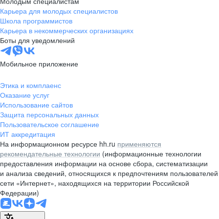
Молодым специалистам
КОМАНДА, ГДЕ
АО «Газпромбанк» (Акционерное общество)
ВАЖЕН КАЖДЫЙ
Карьера для молодых специалистов
1. 1-е место в номинации «Программа заботы о сотрудниках» в конкурсе
«Инвестиции в развитие здоровой страны. Лучшие корпоративные практики»,
Поддержка коллег и атмосфера, в которой
Школа программистов
2025 г.
хочется развиваться и достигать большего
Карьера в некоммерческих организациях
вместе
Боты для уведомлений
ЗАДАЧИ С РЕАЛЬНЫМ МАСШТАБОМ
Мобильное приложение
Работа над проектами, которые влияют
на клиентский опыт и развитие розничного
бизнеса
Этика и комплаенс
Входим в топ-3 лучших работодателей среди
банков
по версии HeadHunter на 2025 год
Оказание услуг
СОВРЕМЕННЫЕ ТЕХНОЛОГИИ
Использование сайтов
И ИННОВАЦИИ
Защита персональных данных
Актуальные продукты и сервисы, которыми
Пользовательское соглашение
пользуются миллионы
ИТ аккредитация
На информационном ресурсе hh.ru
применяются
рекомендательные технологии
(информационные технологии
предоставления информации на основе сбора, систематизации
Достигайте результата,
и анализа сведений, относящихся к предпочтениям пользователей
сети «Интернет», находящихся на территории Российской
о комфорте позаботимся мы
О жизни наших команд, событиях и проектах для начинающих
Федерации)
читай на сайте gazprombank.tech.