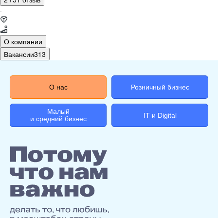
·
О компании
Вакансии
313
О нас
Розничный бизнес
Малый
IT и Digital
и средний бизнес