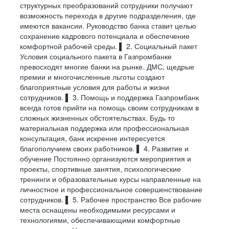
Backend
DB Dev
Devops
Frontend
ВЛИЯТЬ
структурных преобразований сотрудники получают
Понятная система мотивации: вы всегда
возможность перехода в другие подразделения, где
понимаете, какие показатели влияют на результат
имеются вакансии. Руководство банка ставит целью
Смотреть все вакансии
и что помогает расти профессионально
Инструменты
СУБД
Инструменты
Библиотеки
Инструменты
Языки и форматы данных
сохранение кадрового потенциала и обеспечение
и финансово
комфортной рабочей среды. ▌ 2. Социальный пакет
Git
PostgreSQL
Jaeger
Ag-grid
Postman
YAML
Async API
Oracle
Teamcity
React (16.8+|hooks|)
Fiddler/Charles
GROOVY
Условия социального пакета в Газпромбанке
КОМАНДА, ГДЕ ВАЖЕН ВКЛАД
Выездные продажи
превосходят многие банки на рынке. ДМС, щедрые
Swagger
Tarantool
PostgreSQL
Redux
Git
JSON/JSON SCHEMA
REST API
GreenPlum
HAProxy
Bash
JAVA
КАЖДОГО
премии и многочисленные льготы создают
Ценим инициативу, поддерживаем обмен опытом
OpenAPI
Redis
ELK
Chrome DevTools
PYTHON
Sybase ASE
Hazelcast
Docker
JAVASCRIPT
и вместе ищем лучшие решения для клиентов
благоприятные условия для работы и жизни
Платформы
Microsoft SQL Server
VictoriaMetrics
XML/XSD
и многие другие
Vector
TYPESCRIPT
Выездной представитель банка
и бизнеса
сотрудников. ▌ 3. Помощь и поддержка Газпромбанк
Данные и транспорт
Автоматизация
Docker
SQL
JIRA
всегда готов прийти на помощь своим сотрудникам в
Web (browser)
Node.js
Менеджер отдела прямых и выездных продаж
Технологии БД
Nginx
Consul
СОВРЕМЕННЫЕ
сложных жизненных обстоятельствах. Будь то
Kafka
WebView (mobile)
Java/Python
Hazelcast
Test containers
Интеграции и документация
ИНСТРУМЕНТЫ
материальная поддержка или профессиональная
Gradle
Kafka
MQ
Реляционные
Cucumber/JUnit REST
PostgreSQL
NoSQL
WireMock
ДЛЯ СИЛЬНЫХ
консультация, банк искренне интересуется
Assured/ Selenide
Языки
Helm
Vault
РЕШЕНИЙ
Redis
API First (OpenAPI
Postman
Смотреть все вакансии
благополучием своих работников. ▌ 4. Развитие и
и AsyncAPI)
Языки
Ansible
Confluence
Мы являемся ключевым участником рынка
Rest
обучение Постоянно организуются мероприятия и
Инфраструктура
JavaScript
Typescript
по организации расчетов, андеррайтингу
doc as code
Инфраструктура
Nexus
Grafana
проекты, спортивные занятия, психологические
выпусков корпоративных облигаций
SQL
PL/SQL
Swagger
и управлению активами
SonarQube
Bitbucket
тренинги и образовательные курсы направленные на
Jira + Xray
GitLab
Корпоративные клиенты
Pact
Transact SQL
Nexus
PL/pgSQL
личностное и профессиональное совершенствование
Keycloak
Kubernetes
REST/AsyncAPI
TeamCity
Методологии и планирование
Camunda
OpenAM
сотрудников. ▌ 5. Рабочее пространство Все рабочие
Kafka
Prometheus
Инструменты
Docker
OpenIG
места оснащены необходимыми ресурсами и
Платформы
Менеджер по привлечению зарплатных клиентов
PostgreSQL
user story / user story map
Kubernetes
use case
технологиями, обеспечивающими комфортные
Kubernetes
Nginx
Liquibase
Microsoft SQL Server
Начальник отдела продаж зарплатных проектов
Kibana
agile
RHEL
Kubernetes