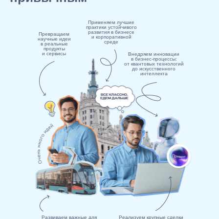
Применяем лучшие
практики устойчивого
развития в бизнесе
Превращаем
и корпоративной
научные идеи
среде
в реальные
продукты
и сервисы
Внедряем инновации
в бизнес-процессы:
от квантовых технологий
до искусственного
интеллекта
Развиваем важные для
Реализуем крупные сделки