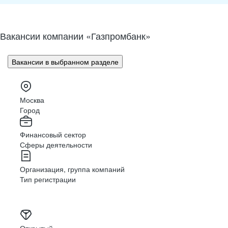
gazprombank.ru
Вакансии компании «Газпромбанк»
Вакансии в выбранном разделе
О нас
Розничный бизнес
Малый и средний бизнес
IT и Digital
Москва
Город
Финансовый сектор
Сферы деятельности
Организация, группа компаний
Тип регистрации