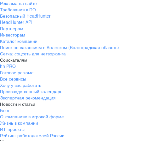
Нам важно, чтобы
Реклама на сайте
Требования к ПО
вы росли и развивались
Безопасный HeadHunter
с нами
HeadHunter API
Предоставляем все
Партнерам
Инвесторам
возможности для развития
Каталог компаний
ПРОЗРАЧНАЯ СИСТЕМА МОТИВАЦИИ
Нашим сотрудникам доступны все инструменты для
Поиск по вакансиям в Волжском (Волгоградская область)
роста: открытые программы онлайн-обучения,
Вы понимаете, из чего
видеокурсы для развития профессиональных
складывается доход,
Сетка: соцсеть для нетворкинга
и личностных навыков, доступ к партнерским
и можете влиять на свой
Соискателям
образовательным площадкам.
результат
hh PRO
Мы ждем проактивных и гибких, жадных до знаний
Готовое резюме
и следящих за трендами.
ПОНЯТНЫЕ КАРЬЕРНЫЕ ВОЗМОЖНОСТИ
Все сервисы
Карьерные модели помогают видеть следующий
Хочу у вас работать
шаг и знать, что нужно
для развития и роста
Производственный календарь
Экспертная рекомендация
Новости и статьи
ОФИС, В КОТОРЫЙ ХОЧЕТСЯ
Блог
ВОЗВРАЩАТЬСЯ
О компаниях в игровой форме
Стильные и функциональные
пространства, в которых приятно
Жизнь в компании
Все вакансии
работать
ИТ-проекты
Рейтинг работодателей России