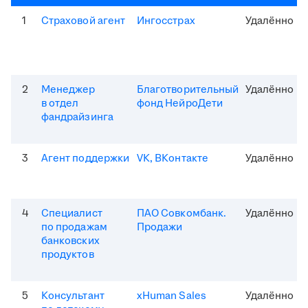
1
Страховой агент
Ингосстрах
Удалённо
2
Менеджер
Благотворительный
Удалённо
в отдел
фонд НейроДети
фандрайзинга
3
Агент поддержки
VK, ВКонтакте
Удалённо
4
Специалист
ПАО Совкомбанк.
Удалённо
по продажам
Продажи
банковских
продуктов
5
Консультант
xHuman Sales
Удалённо