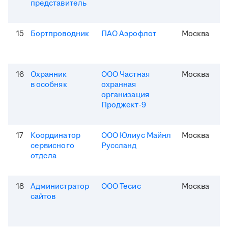
представитель
15
Бортпроводник
ПАО Аэрофлот
Москва
16
Охранник
ООО Частная
Москва
в особняк
охранная
организация
Проджект-9
17
Координатор
ООО Юлиус Майнл
Москва
сервисного
Руссланд
отдела
18
Администратор
ООО Тесис
Москва
сайтов