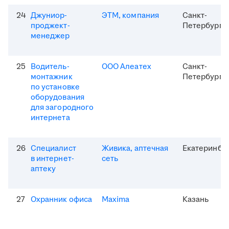
24
Джуниор-
ЭТМ, компания
Санкт-
проджект-
Петербург
менеджер
25
Водитель-
ООО Алеатех
Санкт-
монтажник
Петербург
по установке
оборудования
для загородного
интернета
26
Специалист
Живика, аптечная
Екатеринбу
в интернет-
сеть
аптеку
27
Охранник офиса
Maxima
Казань