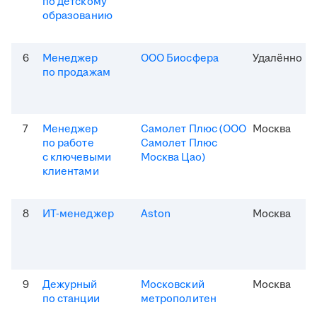
по детскому
образованию
6
Менеджер
ООО Биосфера
Удалённо
по продажам
7
Менеджер
Самолет Плюс (ООО
Москва
по работе
Самолет Плюс
с ключевыми
Москва Цао)
клиентами
8
ИТ-менеджер
Aston
Москва
9
Дежурный
Московский
Москва
по станции
метрополитен